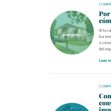
COMPR
Por 
cóm
Si tu c
los ve
o cómo
del es
Leer 
COMPR
Com
con
imp