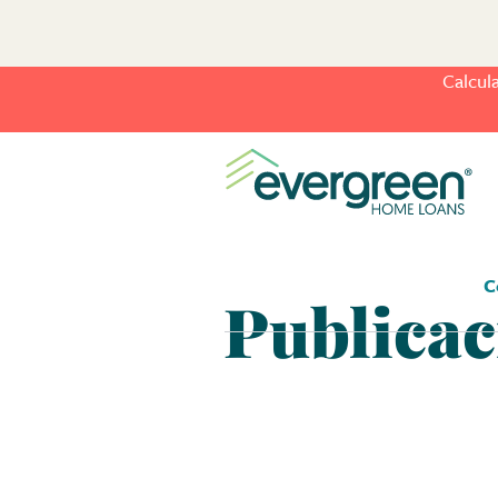
Calcul
C
Publicac