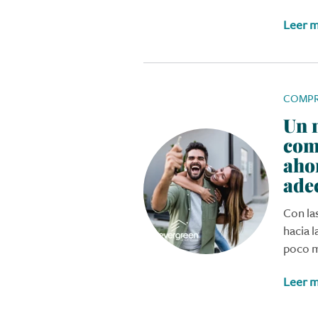
Leer 
COMPR
Un 
com
aho
ade
Con la
hacia 
poco m
Leer 