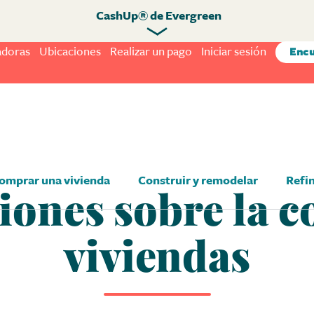
CashUp® de Evergreen
adoras
Ubicaciones
Realizar un pago
Iniciar sesión
Encu
omprar una vivienda
Construir y remodelar
Refi
iones sobre la 
viviendas