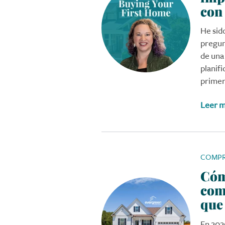
con
He sid
pregun
de una
planif
primer
Leer 
COMPR
Cómo
com
que
En 202