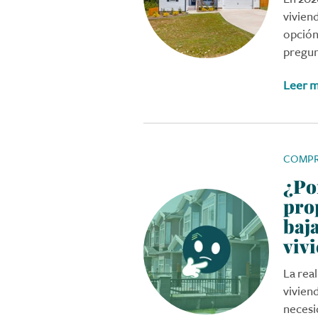
vivien
opción
pregun
Leer 
COMPR
¿Po
pro
baja
viv
La rea
viviend
necesi