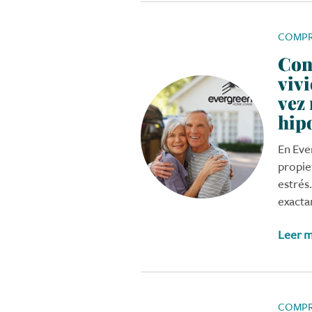
COMPR
Conv
viv
vez
hip
En Ev
propie
estrés
exacta
Leer 
COMPR