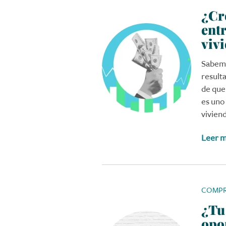
¿Cr
ent
viv
Sabemo
result
de que
es uno
vivien
Leer 
COMPR
¿Tu
opo