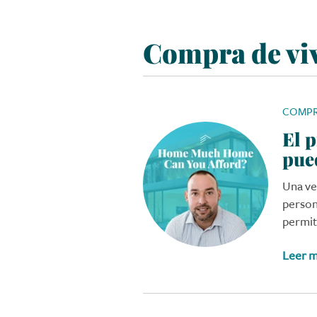
Compra de vi
COMPR
El p
pue
Una ve
person
permit
Leer 