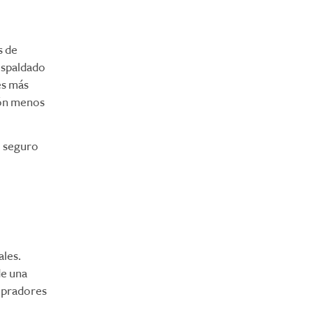
s de
espaldado
es más
ión menos
l seguro
ales.
de una
mpradores