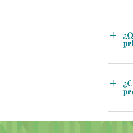
Sí. 
Urba
de un
¿Q
pr
La d
en la
¿C
pr
Los 
el pl