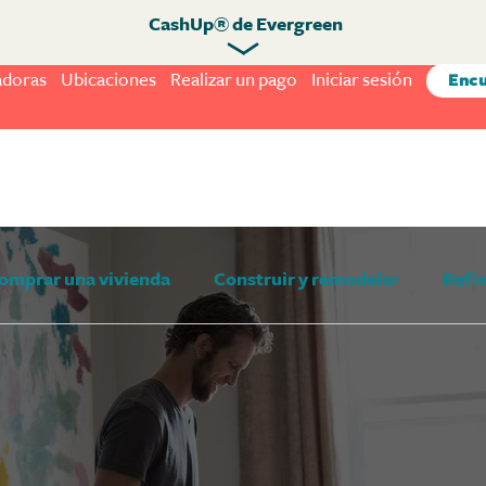
CashUp® de Evergreen
adoras
Ubicaciones
Realizar un pago
Iniciar sesión
Encu
omprar una vivienda
Construir y remodelar
Refi