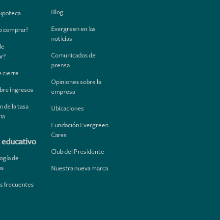
Blog
hipoteca
Evergreen en las
 o comprar?
noticias
de
Comunicados de
ar?
prensa
 cierre
Opiniones sobre la
bre ingresos
empresa
 de la tasa
Ubicaciones
ia
Fundación Evergreen
Cares
 educativo
Club del Presidente
ogía de
os
Nuestra nueva marca
s frecuentes