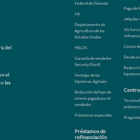
Federal de Vivienda
Pago de 
VA
¿Alquilar
Departamento de
¿Es hora 
Agricultura de los
refinanci
Estados Unidos
Costos de
ra del
HELOC
Deuda so
Garantía de vendedor
Security Plus®
Reducción
hipotecar
on el
Ventajas de las
hipotecas digitales
o las
Centro
Reducción del tipo de
interés pagada por el
Terminol
vendedor
préstam
Préstamos especiales
Pregunta
Préstamos de
refinanciación