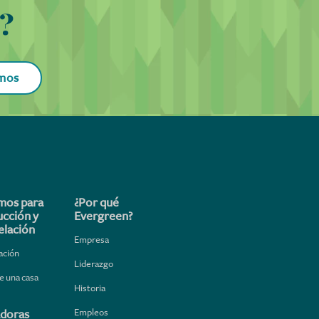
o?
e
no
modelo y
amos
e
mos para
¿Por qué
ucción y
Evergreen?
lación
Empresa
ación
Liderazgo
e una casa
Historia
Empleos
adoras