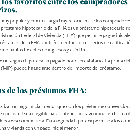
 los favoritos entre los compradores
izos.
muy popular y con una larga trayectoria entre los compradore
n préstamo hipotecario de la FHA es un préstamo hipotecario r
nistración Federal de Vivienda (FHA) que permite pagos inicial
préstamos de la FHA también cuentan con criterios de calificac
omo pautas flexibles de ingresos y crédito.
e un seguro hipotecario pagado por el prestatario. La prima de
 (MIP) puede financiarse dentro del importe del préstamo.
as de los préstamos FHA:
alizar un pago inicial menor que con los préstamos convencion
e que usted sea elegible para obtener un pago inicial en forma 
hipoteca comunitaria. Esta segunda hipoteca permite a los co
una vivienda con un pago inicial menor.