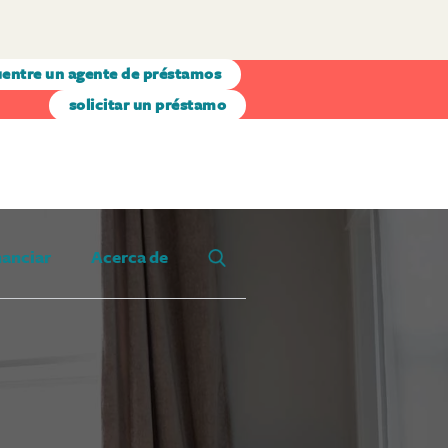
entre un agente de préstamos
solicitar un préstamo
nanciar
Acerca de