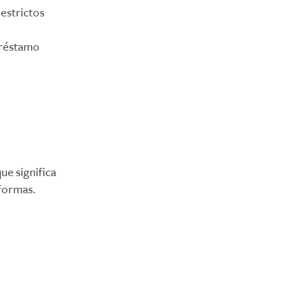
 estrictos
préstamo
ue significa
eformas.