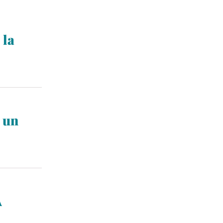
 la
lir con
olidez
que
miliares y
 un
 préstamo
 en 2022
,
eden
s.
A