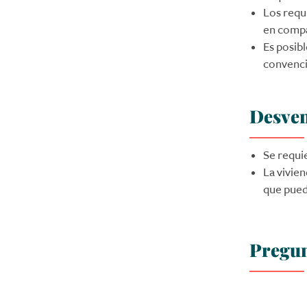
Los requi
en compa
Es posib
convencio
Desven
Se requi
La vivien
que pued
Pregun