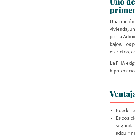
Uno de
primer
Una opción 
vivienda, u
por la Admi
bajos. Los 
estrictos, c
La FHA exig
hipotecario
Ventaj
Puede re
Es posibl
segunda 
adquirir 