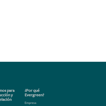
mos para
¿Por qué
ucción y
Evergreen?
lación
Empresa