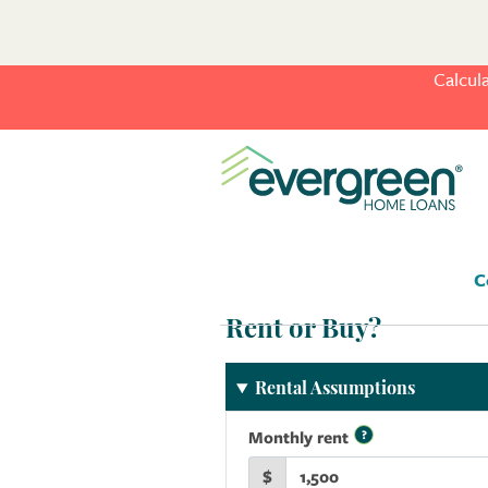
Calcul
C