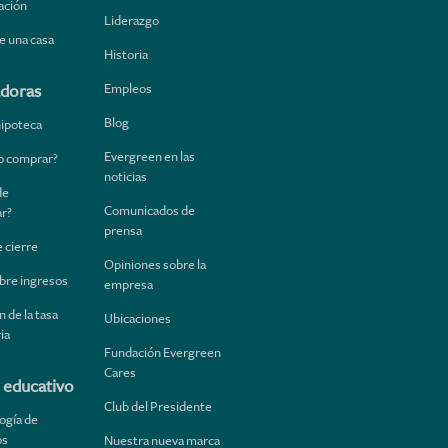
ación
Liderazgo
e una casa
Historia
Empleos
adoras
Blog
hipoteca
Evergreen en las
 o comprar?
noticias
de
Comunicados de
ar?
prensa
 cierre
Opiniones sobre la
bre ingresos
empresa
 de la tasa
Ubicaciones
ia
Fundación Evergreen
Cares
 educativo
Club del Presidente
ogía de
os
Nuestra nueva marca