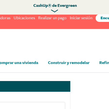
CashUp® de Evergreen
adoras
Ubicaciones
Realizar un pago
Iniciar sesión
Encu
omprar una vivienda
Construir y remodelar
Refi