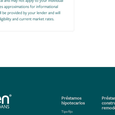
Préstamos
Présta
hipotecarios
constr
remode
Tipo fijo