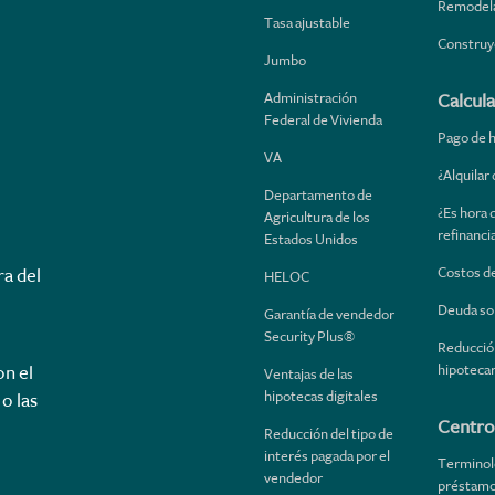
Remodel
Tasa ajustable
Construy
Jumbo
Administración
Calcul
Federal de Vivienda
Pago de 
VA
¿Alquilar
Departamento de
¿Es hora 
Agricultura de los
refinanci
Estados Unidos
Costos de
ra del
HELOC
Deuda so
Garantía de vendedor
Security Plus®
Reducción
hipotecar
on el
Ventajas de las
hipotecas digitales
o las
Centro
Reducción del tipo de
interés pagada por el
Terminol
vendedor
préstam