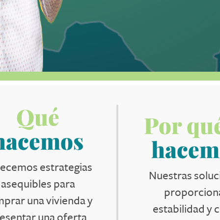
Qué
Por qu
hacemos
hacem
ecemos estrategias
Nuestras soluc
asequibles para
proporcion
prar una vivienda y
estabilidad y 
esentar una oferta