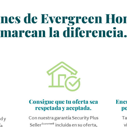
ones de Evergreen 
marcan la diferencia
Consigue que tu oferta sea
Encu
respetada y aceptada.
p
Con nuestra garantía Security Plus
Ta
d y
Seller
incluida en su oferta,
v
Guarantee®
ía