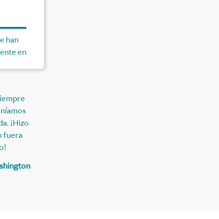
se han
ente en
 siempre
eníamos
da. ¡Hizo
o fuera
o!
shington