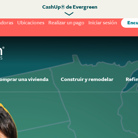
CashUp® de Evergreen
adoras
Ubicaciones
Realizar un pago
Iniciar sesión
Encu
omprar una vivienda
Construir y remodelar
Refi