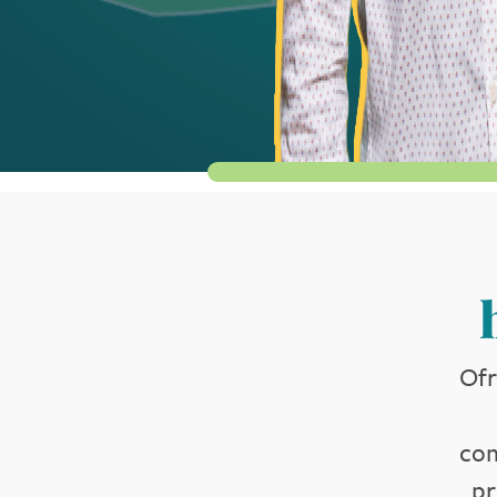
Ofr
com
pr