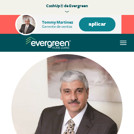
CashUp® de Evergreen
Tommy Martinez
aplicar
Gerente de ventas
Alte
nave