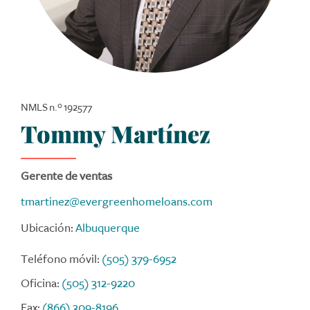
NMLS n.º 192577
Tommy Martínez
Gerente de ventas
tmartinez@evergreenhomeloans.com
Ubicación:
Albuquerque
Teléfono móvil:
(505) 379-6952
Oficina:
(505) 312-9220
Fax:
(866) 309-8196