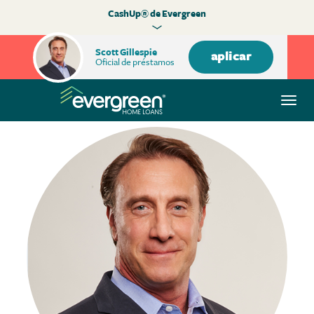
CashUp® de Evergreen
Scott Gillespie
aplicar
Oficial de préstamos
Alte
nave