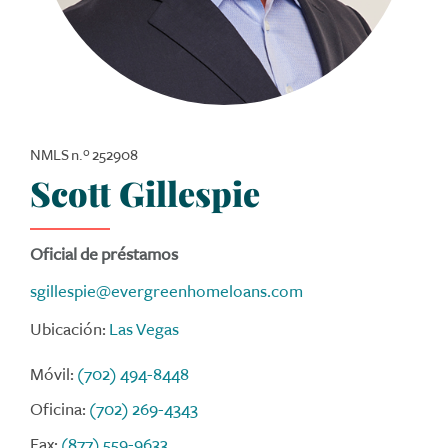
NMLS n.º 252908
Scott Gillespie
Oficial de préstamos
sgillespie@evergreenhomeloans.com
Ubicación:
Las Vegas
Móvil:
(702) 494-8448
Oficina:
(702) 269-4343
Fax:
(877) 559-9633