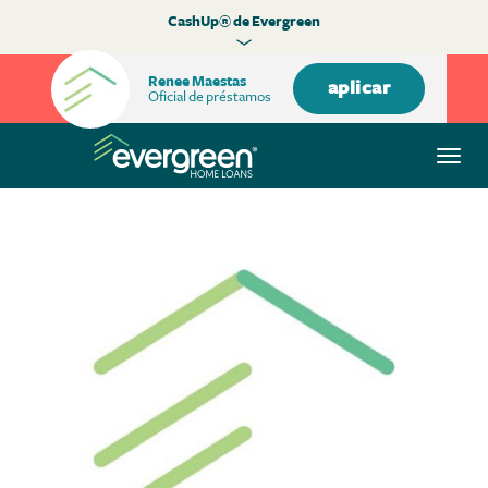
CashUp® de Evergreen
Renee Maestas
aplicar
Oficial de préstamos
Alte
nave