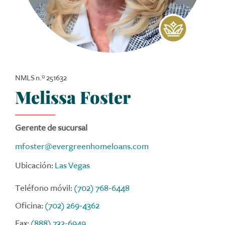
NMLS n.º 251632
Melissa Foster
Gerente de sucursal
mfoster@evergreenhomeloans.com
Ubicación:
Las Vegas
Teléfono móvil:
(702) 768-6448
Oficina:
(702) 269-4362
Fax:
(888) 732-6949