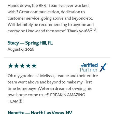
Hands down, the BEST team Ive ever worked
with!! Great communication, dedication to
customer service, going above and beyond etc.
Will definitely be recommending to anyone and
everyone I know and then some! Thank you!ðŸ˜Š
Stacy
— Spring Hill, FL
August 6, 2026
Oh my goodness! Melissa, Leanne and their entire
team went above and beyond to make my First
time homebuyer/Veteran dream of owning his
own home come true!! FREAKIN AMAZING
TEAM!!!!
Nanette
— North Las Vegas, NV