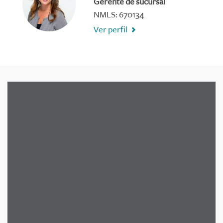
Gerente de sucursal
NMLS: 670134
Ver perfil