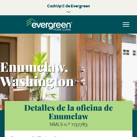
CashUp® de Evergreen
Alte
nave
Enumclaw,
Washington
Detalles de la oficina de
Enumclaw
NMLS n.º 1137783