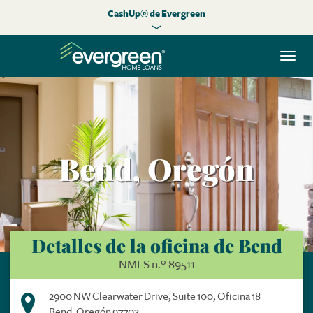
CashUp® de Evergreen
Alte
nave
Bend, Oregón
Detalles de la oficina de Bend
NMLS n.º 89511
2900 NW Clearwater Drive, Suite 100, Oficina 18
Bend, Oregón 97703