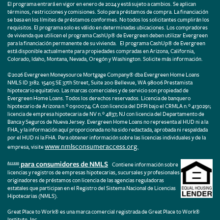
El programa entrará en vigor en enero de 2024 y está sujeto a cambios. Se aplican
términos, restricciones y comisiones. Solo para préstamos de compra. La financiación
se basa en los límites de préstamos conformes. No todos los solicitantes cumplirán los
requisitos. El programa solo es válido en determinadas ubicaciones. Los compradores
de vivienda que utilicen el programa CashUp® de Evergreen deben utilizar Evergreen
para la financiación permanente de su vivienda. El programa CashUp® de Evergreen
está disponible actualmente para propiedades compradas en Arizona, California,
Colorado, Idaho, Montana, Nevada, Oregón y Washington. Solicite más información.
©2026 Evergreen Moneysource Mortgage Company® dba Evergreen Home Loans
NMLS ID 3182. 15405 SE 37th Street, Suite 200 Bellevue, WA 98006 Prestamista
hipotecario equitativo. Las marcas comerciales y de servicio son propiedad de
Evergreen Home Loans. Todos los derechos reservados. Licencia de banquero
hipotecario de Arizona n.º 0910074; CA con licencia del DFPI bajo el CRMLA n.º 4130291;
licencia de empresa hipotecaria de NV n.º 4837; NJ con licencia del Departamento de
Banca y Seguros de Nueva Jersey. Evergreen Home Loans no representa al HUD ni a la
FHA, y la información aquí proporcionada no ha sido redactada, aprobada ni respaldada
por el HUD ni la FHA. Para obtener información sobre las licencias individuales y de la
www.nmlsconsumeraccess.org.
empresa, visite
para consumidores de NMLS
Acceso
Contiene información sobre
licencias y registros de empresas hipotecarias, sucursales y profesionales
originadores de préstamos con licencia de las agencias reguladoras
estatales que participan en el Registro del Sistema Nacional de Licencias
Hipotecarias (NMLS).
Great Place to Work® es una marca comercial registrada de Great Place to Work®
Institute, Inc.