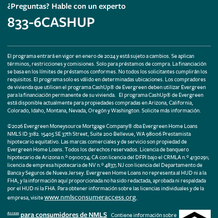
¿Preguntas? Hable con un experto
833-6CASHUP
El programa entrará en vigor en enero de 2024 y está sujeto a cambios. Se aplican
términos, restricciones y comisiones. Solo para préstamos de compra. La financiación
se basa en los límites de préstamos conformes. No todos los solicitantes cumplirán los
requisitos. El programa solo es válido en determinadas ubicaciones. Los compradores
de vivienda que utilicen el programa CashUp® de Evergreen deben utilizar Evergreen
para la financiación permanente de su vivienda. El programa CashUp® de Evergreen
está disponible actualmente para propiedades compradas en Arizona, California,
Colorado, Idaho, Montana, Nevada, Oregón y Washington. Solicite más información.
©2026 Evergreen Moneysource Mortgage Company® dba Evergreen Home Loans
NMLS ID 3182. 15405 SE 37th Street, Suite 200 Bellevue, WA 98006 Prestamista
hipotecario equitativo. Las marcas comerciales y de servicio son propiedad de
Evergreen Home Loans. Todos los derechos reservados. Licencia de banquero
hipotecario de Arizona n.º 0910074; CA con licencia del DFPI bajo el CRMLA n.º 4130291;
licencia de empresa hipotecaria de NV n.º 4837; NJ con licencia del Departamento de
Banca y Seguros de Nueva Jersey. Evergreen Home Loans no representa al HUD ni a la
FHA, y la información aquí proporcionada no ha sido redactada, aprobada ni respaldada
por el HUD ni la FHA. Para obtener información sobre las licencias individuales y de la
www.nmlsconsumeraccess.org.
empresa, visite
para consumidores de NMLS
Acceso
Contiene información sobre