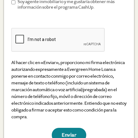
Soy agente inmobiliario y me gustaría obtener más
información sobre el programa CashUp.
Al hacer clic en «Enviar», proporciono mi firma electrónica
autorizando expresamente a Evergreen Home Loans a
ponerse en contacto conmigo por correo electrónico,
mensaje de texto o teléfono (incluido un sistema de
marcación automática o voz artificial/pregrabada) en el
número de teléfono fijo, móvil o dirección de correo
electrónico indicados anteriormente. Entiendo que no estoy
obligado a firmar o aceptar esto como condición para la
compra.