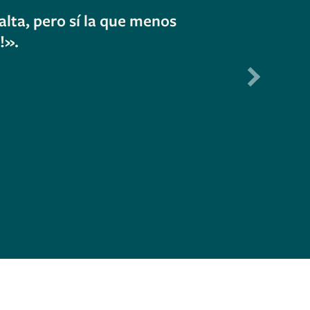
lta, pero sí la que menos
«Despué
!».
pres