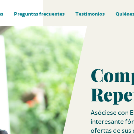
es
Preguntas frecuentes
Testimonios
Quiéne
Comp
Repet
Asóciese con 
interesante fór
ofertas de sus 