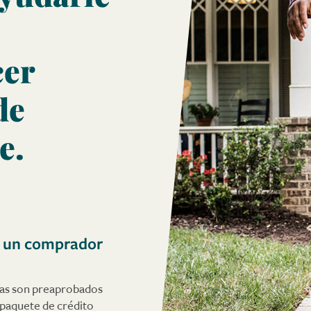
cer
de
e.
n un comprador
das son preaprobados
paquete de crédito