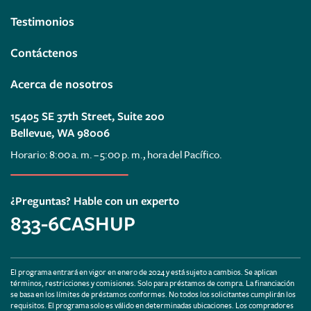
Testimonios
Contáctenos
Acerca de nosotros
15405 SE 37th Street, Suite 200
Bellevue, WA 98006
Horario: 8:00 a. m. – 5:00 p. m., hora del Pacífico.
¿Preguntas? Hable con un experto
833-6CASHUP
El programa entrará en vigor en enero de 2024 y está sujeto a cambios. Se aplican
términos, restricciones y comisiones. Solo para préstamos de compra. La financiación
se basa en los límites de préstamos conformes. No todos los solicitantes cumplirán los
requisitos. El programa solo es válido en determinadas ubicaciones. Los compradores