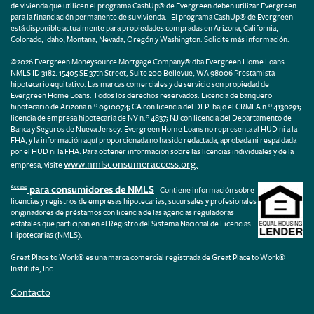
de vivienda que utilicen el programa CashUp® de Evergreen deben utilizar Evergreen
para la financiación permanente de su vivienda. El programa CashUp® de Evergreen
está disponible actualmente para propiedades compradas en Arizona, California,
Colorado, Idaho, Montana, Nevada, Oregón y Washington. Solicite más información.
©2026 Evergreen Moneysource Mortgage Company® dba Evergreen Home Loans
NMLS ID 3182. 15405 SE 37th Street, Suite 200 Bellevue, WA 98006 Prestamista
hipotecario equitativo. Las marcas comerciales y de servicio son propiedad de
Evergreen Home Loans. Todos los derechos reservados. Licencia de banquero
hipotecario de Arizona n.º 0910074; CA con licencia del DFPI bajo el CRMLA n.º 4130291;
licencia de empresa hipotecaria de NV n.º 4837; NJ con licencia del Departamento de
Banca y Seguros de Nueva Jersey. Evergreen Home Loans no representa al HUD ni a la
FHA, y la información aquí proporcionada no ha sido redactada, aprobada ni respaldada
por el HUD ni la FHA. Para obtener información sobre las licencias individuales y de la
www.nmlsconsumeraccess.org.
empresa, visite
para consumidores de NMLS
Acceso
Contiene información sobre
licencias y registros de empresas hipotecarias, sucursales y profesionales
originadores de préstamos con licencia de las agencias reguladoras
estatales que participan en el Registro del Sistema Nacional de Licencias
Hipotecarias (NMLS).
Great Place to Work® es una marca comercial registrada de Great Place to Work®
Institute, Inc.
Contacto