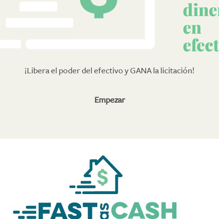
dine
en
efec
¡Libera el poder del efectivo y GANA la licitación!
Empezar