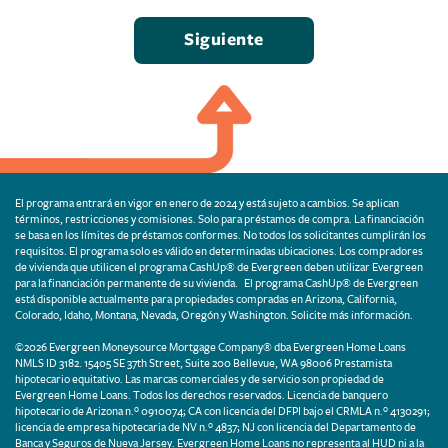
El programa entrará en vigor en enero de 2024 y está sujeto a cambios. Se aplican
términos, restricciones y comisiones. Solo para préstamos de compra. La financiación
se basa en los límites de préstamos conformes. No todos los solicitantes cumplirán los
requisitos. El programa solo es válido en determinadas ubicaciones. Los compradores
de vivienda que utilicen el programa CashUp® de Evergreen deben utilizar Evergreen
para la financiación permanente de su vivienda. El programa CashUp® de Evergreen
está disponible actualmente para propiedades compradas en Arizona, California,
Colorado, Idaho, Montana, Nevada, Oregón y Washington. Solicite más información.
©2026 Evergreen Moneysource Mortgage Company® dba Evergreen Home Loans
NMLS ID 3182. 15405 SE 37th Street, Suite 200 Bellevue, WA 98006 Prestamista
hipotecario equitativo. Las marcas comerciales y de servicio son propiedad de
Evergreen Home Loans. Todos los derechos reservados. Licencia de banquero
hipotecario de Arizona n.º 0910074; CA con licencia del DFPI bajo el CRMLA n.º 4130291;
licencia de empresa hipotecaria de NV n.º 4837; NJ con licencia del Departamento de
Banca y Seguros de Nueva Jersey. Evergreen Home Loans no representa al HUD ni a la